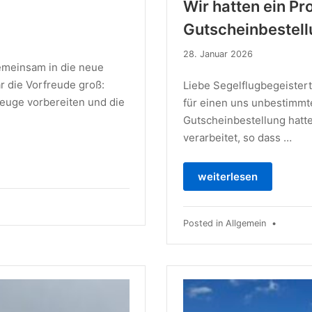
Wir hatten ein Pr
Gutscheinbestell
28.
28. Januar 2026
emeinsam in die neue
Januar
2026
r die Vorfreude groß:
Liebe Segelflugbegeistert
zeuge vorbereiten und die
für einen uns unbestimmt
Gutscheinbestellung hatte
verarbeitet, so dass …
weiterlesen
Posted in
Allgemein
•