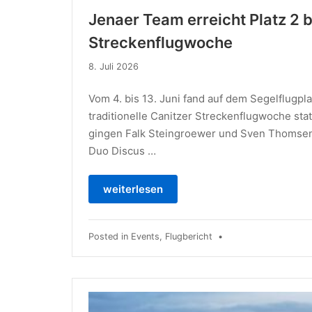
Jenaer Team erreicht Platz 2 b
Streckenflugwoche
8.
8. Juli 2026
Juli
2026
Vom 4. bis 13. Juni fand auf dem Segelflugpla
traditionelle Canitzer Streckenflugwoche sta
gingen Falk Steingroewer und Sven Thomsen
Duo Discus …
weiterlesen
Posted in
Events
,
Flugbericht
•