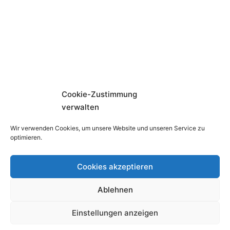
Cookie-Zustimmung
verwalten
Wir verwenden Cookies, um unsere Website und unseren Service zu
optimieren.
Cookies akzeptieren
Facebook
Instagram
Youtube
Ablehnen
Copyright © 2026
Fliegerklub Carl Zeiss Jena e.V.
Einstellungen anzeigen
Impressum
Disclaimer
Datenschutzerklärung