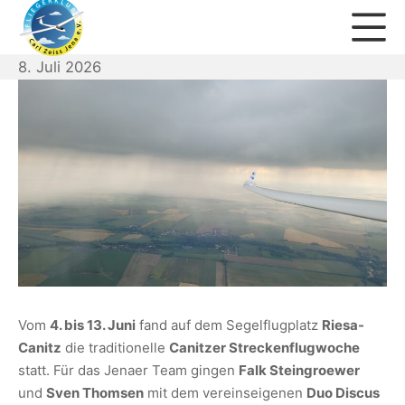
Zum
Mo
Inhalt
springen
8.
8. Juli 2026
Fliegerklub Carl Zeiss Jena 
Juli
2026
Vom
4. bis 13. Juni
fand auf dem Segelflugplatz
Riesa-
Canitz
die traditionelle
Canitzer Streckenflugwoche
statt. Für das Jenaer Team gingen
Falk Steingroewer
und
Sven Thomsen
mit dem vereinseigenen
Duo Discus