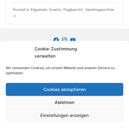
Posted in
Allgemein
,
Events
,
Flugbericht
,
Vereinsgesichter
•
Facebook
Instagram
Youtube
Cookie-Zustimmung
Copyright © 2026
Fliegerklub Carl Zeiss Jena e.V.
verwalten
Impressum
Disclaimer
Datenschutzerklärung
Wir verwenden Cookies, um unsere Website und unseren Service zu
optimieren.
Cookies akzeptieren
Ablehnen
Einstellungen anzeigen