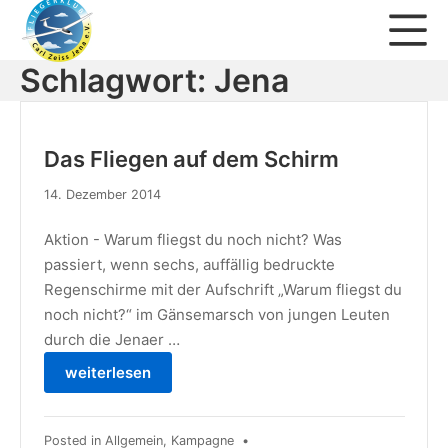
Zum
Mo
Inhalt
springen
Schlagwort:
Jena
Fliegerklub Carl Zeiss Jena 
Das Fliegen auf dem Schirm
14. Dezember 2014
Aktion - Warum fliegst du noch nicht? Was
passiert, wenn sechs, auffällig bedruckte
Regenschirme mit der Aufschrift „Warum fliegst du
noch nicht?“ im Gänsemarsch von jungen Leuten
durch die Jenaer …
weiterlesen
Posted in
Allgemein
,
Kampagne
•