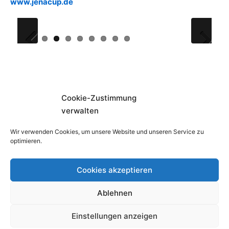
www.jenacup.de
P
N
r
e
e
x
v
t
Cookie-Zustimmung
Posted in
Allgemein
,
Events
•
i
verwalten
o
Wir verwenden Cookies, um unsere Website und unseren Service zu
u
Beitragsnavigation
Hello world! »
optimieren.
s
« Heiße Flüge – Flugbericht
Cookies akzeptieren
Facebook
Instagram
Youtube
Ablehnen
Copyright © 2026
Fliegerklub Carl Zeiss Jena e.V.
Einstellungen anzeigen
Impressum
Disclaimer
Datenschutzerklärung