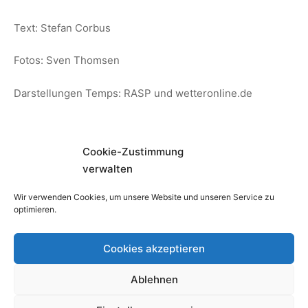
Text: Stefan Corbus
Fotos: Sven Thomsen
Darstellungen Temps: RASP und wetteronline.de
Cookie-Zustimmung
Posted in
Allgemein
,
Flugbericht
•
verwalten
Wir verwenden Cookies, um unsere Website und unseren Service zu
Beitragsnavigation
JenaCup 2016 »
optimieren.
« Spiel zur Integration
Cookies akzeptieren
Facebook
Instagram
Youtube
Ablehnen
Copyright © 2026
Fliegerklub Carl Zeiss Jena e.V.